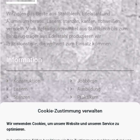
Wir holen das Beste aus Stahlblech, Edelstahl und
Aluminium heraus. Lasern, stanzen, kanten, schweißen,
veredeln. Vom Befestigungswinkel aus Stahlblech bis zum
Fahrzeug-träger aus Edelstahl produzieren wir
Präzisionsteile, die weltweit zum Einsatz kommen.
Information
Konstruktion
Jobbörse
Lasern
Ausbildung
Stanzen
Praktikum
Kanten
AGB
Cookie-Zustimmung verwalten
Schweißen
Impressum
Oberfläche
Datenschutz
Wir verwenden Cookies, um unsere Website und unseren Service zu
Montage
Cookie-Richtlinie (EU)
optimieren.
Spezialisten