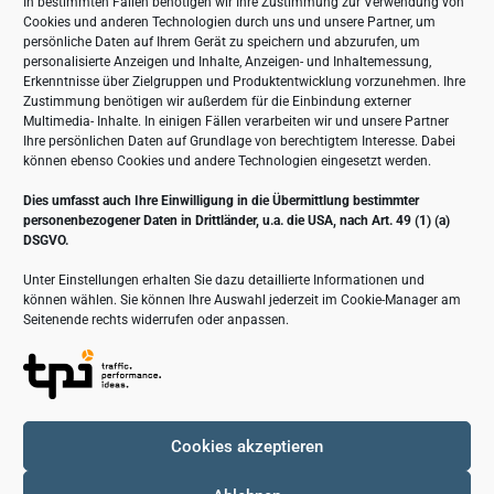
In bestimmten Fällen benötigen wir Ihre Zustimmung zur Verwendung von
Cookies und anderen Technologien durch uns und unsere Partner, um
Kontaktdaten
persönliche Daten auf Ihrem Gerät zu speichern und abzurufen, um
personalisierte Anzeigen und Inhalte, Anzeigen- und Inhaltemessung,
Erkenntnisse über Zielgruppen und Produktentwicklung vorzunehmen. Ihre
Zustimmung benötigen wir außerdem für die Einbindung externer
Straße der DSF 52 in 19071 Brüsewitz
Multimedia- Inhalte. In einigen Fällen verarbeiten wir und unsere Partner
Ihre persönlichen Daten auf Grundlage von berechtigtem Interesse. Dabei
+49 38874 50-0
können ebenso Cookies und andere Technologien eingesetzt werden.
+49 38874 50-25
info@lta-anlagentechnik.de
Dies umfasst auch Ihre Einwilligung in die Übermittlung bestimmter
personenbezogener Daten in Drittländer, u.a. die USA, nach Art. 49 (1) (a)
DSGVO.
Unter Einstellungen erhalten Sie dazu detaillierte Informationen und
können wählen. Sie können Ihre Auswahl jederzeit im Cookie-Manager am
Seitenende rechts widerrufen oder anpassen.
Cookies akzeptieren