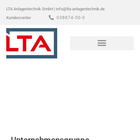
Zum
LTA Anlagentechnik GmbH | info@lta-anlagentechnik.de
Inhalt
038874-50-0
Kundencenter
springen
VIELSEITIG IN METALL UND BLECH
Schweißzertifikate
Unternehmensgruppe