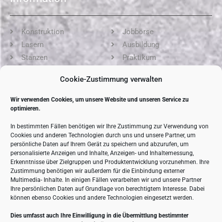
Konstruktion
Jobbörse
Lasern
Ausbildung
Stanzen
Praktikum
Kanten
AGB
Cookie-Zustimmung verwalten
Schweißen
Impressum
Oberfläche
Datenschutz
Wir verwenden Cookies, um unsere Website und unseren Service zu
Montage
Cookie-Richtlinie (EU)
optimieren.
Spezialisten
In bestimmten Fällen benötigen wir Ihre Zustimmung zur Verwendung von
Cookies und anderen Technologien durch uns und unsere Partner, um
Kontaktdaten
persönliche Daten auf Ihrem Gerät zu speichern und abzurufen, um
personalisierte Anzeigen und Inhalte, Anzeigen- und Inhaltemessung,
Erkenntnisse über Zielgruppen und Produktentwicklung vorzunehmen. Ihre
Zustimmung benötigen wir außerdem für die Einbindung externer
Straße der DSF 52 in 19071 Brüsewitz
Multimedia- Inhalte. In einigen Fällen verarbeiten wir und unsere Partner
Ihre persönlichen Daten auf Grundlage von berechtigtem Interesse. Dabei
+49 38874 50-0
können ebenso Cookies und andere Technologien eingesetzt werden.
+49 38874 50-25
info@lta-anlagentechnik.de
Dies umfasst auch Ihre Einwilligung in die Übermittlung bestimmter