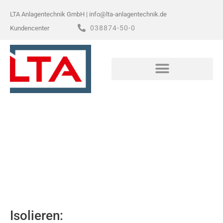
Zum
LTA Anlagentechnik GmbH | info@lta-anlagentechnik.de
Inhalt
038874-50-0
Kundencenter
springen
VIELSEITIG IN METALL UND BLECH
Isolieren
Isolieren: