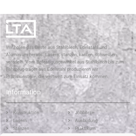
Wir holen das Beste aus Stahlblech, Edelstahl und
Aluminium heraus. Lasern, stanzen, kanten, schweißen,
veredeln. Vom Befestigungswinkel aus Stahlblech bis zum
Fahrzeug-träger aus Edelstahl produzieren wir
Präzisionsteile, die weltweit zum Einsatz kommen.
Information
Konstruktion
Jobbörse
Lasern
Ausbildung
Stanzen
Praktikum