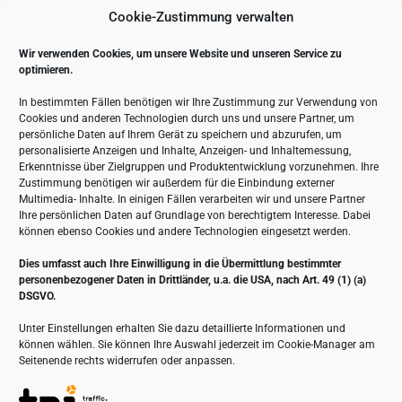
Kanten
AGB
Cookie-Zustimmung verwalten
Schweißen
Impressum
Oberfläche
Datenschutz
Wir verwenden Cookies, um unsere Website und unseren Service zu
Montage
Cookie-Richtlinie (EU)
optimieren.
Spezialisten
In bestimmten Fällen benötigen wir Ihre Zustimmung zur Verwendung von
Cookies und anderen Technologien durch uns und unsere Partner, um
Kontaktdaten
persönliche Daten auf Ihrem Gerät zu speichern und abzurufen, um
personalisierte Anzeigen und Inhalte, Anzeigen- und Inhaltemessung,
Erkenntnisse über Zielgruppen und Produktentwicklung vorzunehmen. Ihre
Zustimmung benötigen wir außerdem für die Einbindung externer
Straße der DSF 52 in 19071 Brüsewitz
Multimedia- Inhalte. In einigen Fällen verarbeiten wir und unsere Partner
Ihre persönlichen Daten auf Grundlage von berechtigtem Interesse. Dabei
+49 38874 50-0
können ebenso Cookies und andere Technologien eingesetzt werden.
+49 38874 50-25
info@lta-anlagentechnik.de
Dies umfasst auch Ihre Einwilligung in die Übermittlung bestimmter
personenbezogener Daten in Drittländer, u.a. die USA, nach Art. 49 (1) (a)
DSGVO.
Unter Einstellungen erhalten Sie dazu detaillierte Informationen und
können wählen. Sie können Ihre Auswahl jederzeit im Cookie-Manager am
Seitenende rechts widerrufen oder anpassen.