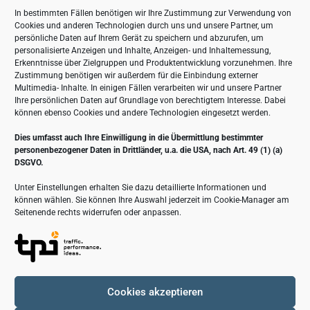
Spezialisten
In bestimmten Fällen benötigen wir Ihre Zustimmung zur Verwendung von
Cookies und anderen Technologien durch uns und unsere Partner, um
Kontaktdaten
persönliche Daten auf Ihrem Gerät zu speichern und abzurufen, um
personalisierte Anzeigen und Inhalte, Anzeigen- und Inhaltemessung,
Erkenntnisse über Zielgruppen und Produktentwicklung vorzunehmen. Ihre
Zustimmung benötigen wir außerdem für die Einbindung externer
Straße der DSF 52 in 19071 Brüsewitz
Multimedia- Inhalte. In einigen Fällen verarbeiten wir und unsere Partner
Ihre persönlichen Daten auf Grundlage von berechtigtem Interesse. Dabei
+49 38874 50-0
können ebenso Cookies und andere Technologien eingesetzt werden.
+49 38874 50-25
info@lta-anlagentechnik.de
Dies umfasst auch Ihre Einwilligung in die Übermittlung bestimmter
personenbezogener Daten in Drittländer, u.a. die USA, nach Art. 49 (1) (a)
DSGVO.
Unter Einstellungen erhalten Sie dazu detaillierte Informationen und
können wählen. Sie können Ihre Auswahl jederzeit im Cookie-Manager am
Seitenende rechts widerrufen oder anpassen.
Cookies akzeptieren