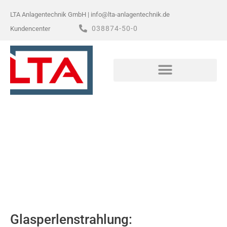
Zum
LTA Anlagentechnik GmbH | info@lta-anlagentechnik.de
Inhalt
038874-50-0
Kundencenter
springen
VIELSEITIG IN METALL UND BLECH
Glasperlenstrahlen
Glasperlenstrahlung: