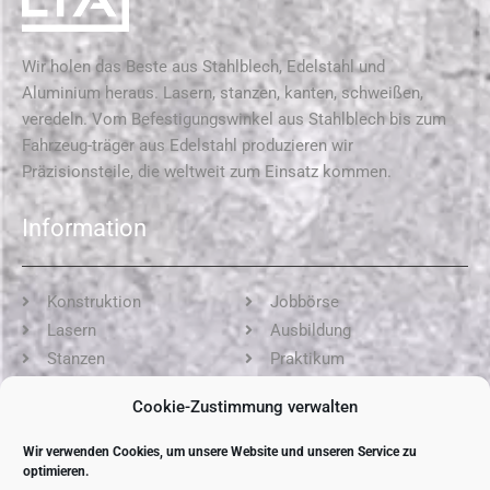
Wir holen das Beste aus Stahlblech, Edelstahl und
Aluminium heraus. Lasern, stanzen, kanten, schweißen,
veredeln. Vom Befestigungswinkel aus Stahlblech bis zum
Fahrzeug-träger aus Edelstahl produzieren wir
Präzisionsteile, die weltweit zum Einsatz kommen.
Information
Konstruktion
Jobbörse
Lasern
Ausbildung
Stanzen
Praktikum
Kanten
AGB
Cookie-Zustimmung verwalten
Schweißen
Impressum
Oberfläche
Datenschutz
Wir verwenden Cookies, um unsere Website und unseren Service zu
Montage
Cookie-Richtlinie (EU)
optimieren.