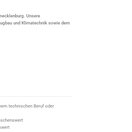
tmecklenburg. Unsere
zeugbau und Klimatechnik sowie dem
nem technischen Beruf oder
nschenswert
swert