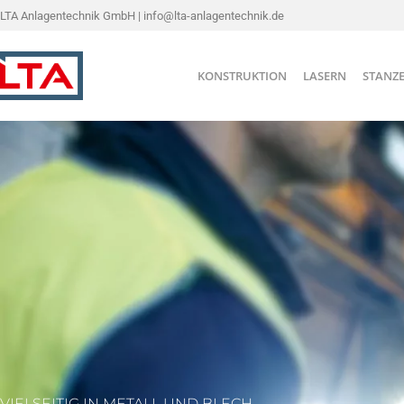
Zum
LTA Anlagentechnik GmbH | info@lta-anlagentechnik.de
Inhalt
springen
KONSTRUKTION
LASERN
STANZ
VIELSEITIG IN METALL UND BLECH