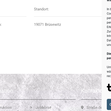
Wir
Standort:
In
Co
per
per
n:
19071 Brüsewitz
Er
Zu
Inh
Da
un
Die
per
Unt
wä
rec
mation
Kontaktdate
ruktion
Jobbörse
Straße der DSF