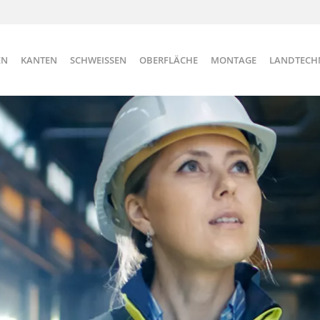
EN
KANTEN
SCHWEISSEN
OBERFLÄCHE
MONTAGE
LANDTECH