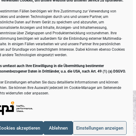
 verwenden Cookies, um unsere Website und unseren Service zu optimieren.
 bestimmten Fällen benötigen wir Ihre Zustimmung zur Verwendung von
okies und anderen Technologien durch uns und unsere Partner, um
sönliche Daten auf Ihrem Gerät zu speichern und abzurufen, um
sonalisierte Anzeigen und Inhalte, Anzeigen- und Inhaltemessung,
kenntnisse über Zielgruppen und Produktentwicklung vorzunehmen. Ihre
stimmung benötigen wir außerdem für die Einbindung externer Multimedia-
alte. In einigen Fällen verarbeiten wir und unsere Partner Ihre persönlichen
ten auf Grundlage von berechtigtem Interesse. Dabei können ebenso Cookies
d andere Technologien eingesetzt werden.
s umfasst auch Ihre Einwilligung in die Übermittlung bestimmter
sonenbezogener Daten in Drittländer, u.a. die USA, nach Art. 49 (1) (a) DSGVO.
er Einstellungen erhalten Sie dazu detaillierte Informationen und können
hlen. Sie können Ihre Auswahl jederzeit im Cookie-Manager am Seitenende
hts widerrufen oder anpassen.
n
Cookies akzeptieren
Ablehnen
Einstellungen anzeigen
 52 in 19071 Brüsewitz