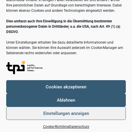
Multimedia- Inhalte. In einigen Fällen verarbeiten wir und unsere Partner
Ihre persönlichen Daten auf Grundlage von berechtigtem Interesse. Dabei
+49 38874 50-0
können ebenso Cookies und andere Technologien eingesetzt werden.
+49 38874 50-25
info@lta-anlagentechnik.de
Dies umfasst auch Ihre Einwilligung in die Übermittlung bestimmter
personenbezogener Daten in Drittländer, u.a. die USA, nach Art. 49 (1) (a)
DSGVO.
Unter Einstellungen erhalten Sie dazu detaillierte Informationen und
können wählen. Sie können Ihre Auswahl jederzeit im Cookie-Manager am
Seitenende rechts widerrufen oder anpassen.
Cookies akzeptieren
Ablehnen
© 2025 LTA Anlagentechnik GmbH – Alle Rechte vorbehalten
Einstellungen anzeigen
tpi Media® I
Webdesign Berlin
Cookie-Richtlinie
Datenschutz