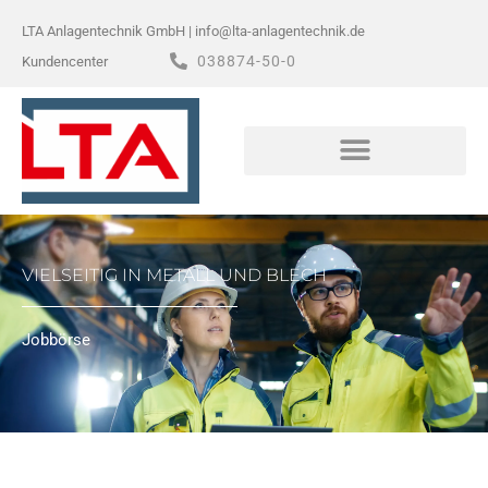
Zum
LTA Anlagentechnik GmbH | info@lta-anlagentechnik.de
Inhalt
038874-50-0
Kundencenter
springen
VIELSEITIG IN METALL UND BLECH
Jobbörse