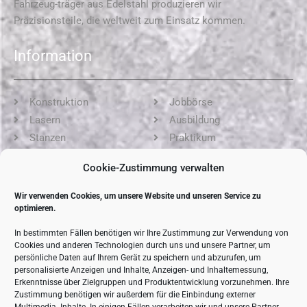
Fahrzeug-träger aus Edelstahl produzieren wir
Präzisionsteile, die weltweit zum Einsatz kommen.
Information
Konstruktion
Jobbörse
Lasern
Ausbildung
Stanzen
Praktikum
Kanten
AGB
Cookie-Zustimmung verwalten
Schweißen
Impressum
Oberfläche
Datenschutz
Wir verwenden Cookies, um unsere Website und unseren Service zu
Montage
Cookie-Richtlinie (EU)
optimieren.
Spezialisten
In bestimmten Fällen benötigen wir Ihre Zustimmung zur Verwendung von
Cookies und anderen Technologien durch uns und unsere Partner, um
Kontaktdaten
persönliche Daten auf Ihrem Gerät zu speichern und abzurufen, um
personalisierte Anzeigen und Inhalte, Anzeigen- und Inhaltemessung,
Erkenntnisse über Zielgruppen und Produktentwicklung vorzunehmen. Ihre
Zustimmung benötigen wir außerdem für die Einbindung externer
Straße der DSF 52 in 19071 Brüsewitz